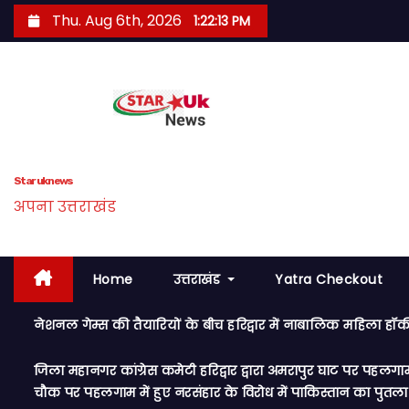
S
Thu. Aug 6th, 2026
1:22:15 PM
k
i
p
t
o
c
Star uk news
o
अपना उत्तराखंड
n
t
e
Home
उत्तराखंड
Yatra Checkout
n
t
नेशनल गेम्स की तैयारियों के बीच हरिद्वार में नाबालिक महिला हॉ
जिला महानगर कांग्रेस कमेटी हरिद्वार द्वारा अमरापुर घाट पर पहलग
चौक पर पहलगाम में हुए नरसंहार के विरोध में पाकिस्तान का पुतला