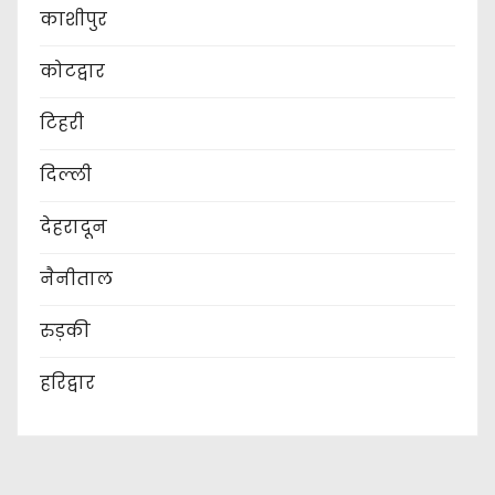
काशीपुर
कोटद्वार
टिहरी
दिल्ली
देहरादून
नैनीताल
रुड़की
हरिद्वार