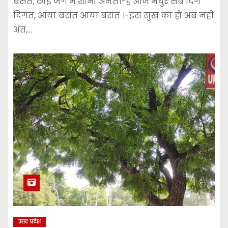
बसंत, छाई जग में शोभा अनंत।-है आज मधुर सब दिग
दिगंत, आया बसंत आया बसंत ।-इस सुख का हो अब नहीं
अंत,…
उत्तर प्रदेश